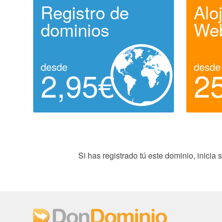
Registro de
Alo
dominios
We
desde
desde
2,95€
2
Si has registrado tú este dominio, inici