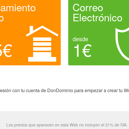
jamiento
Correo
b
Electrónico
desde
5€
1€
a sesión con tu cuenta de DonDominio para empezar a crear tu W
Los precios que aparecen en esta Web no incluyen el 21% de IVA.