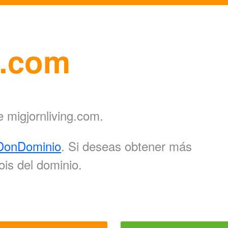
g.com
e migjornliving.com.
DonDominio
. Si deseas obtener más
ois del dominio.